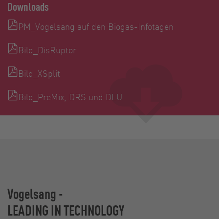
Downloads
PM_Vogelsang auf den Biogas-Infotagen
Bild_DisRuptor
Bild_XSplit
Bild_PreMix, DRS und DLU
Vogelsang -
LEADING IN TECHNOLOGY