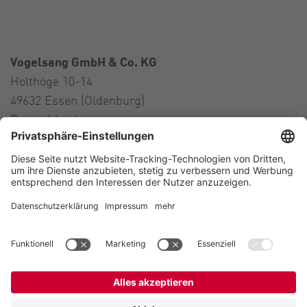
Vogelsang GmbH & Co. KG
Holthöge 10-14
49632 Essen (Oldenburg)
Deutschland
Kontakt
Tel.:
+49 5434 83 0
E-Mail:
germany@vogelsang.info