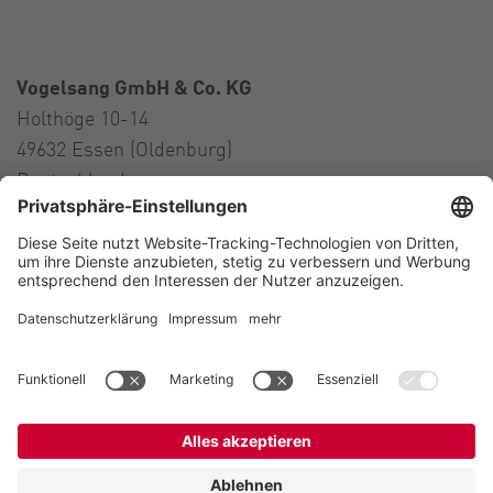
Vogelsang GmbH & Co. KG
Holthöge 10-14
49632 Essen (Oldenburg)
Deutschland
Kontakt
Tel.:
+49 5434 83 0
E-Mail:
germany@vogelsang.info