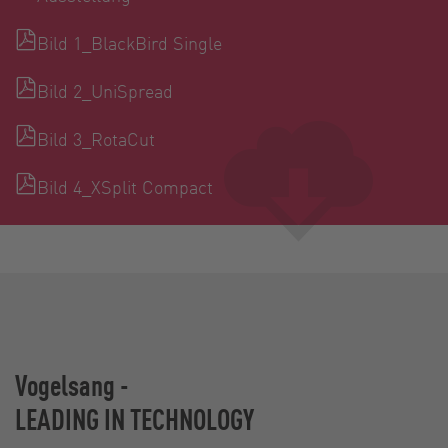
Bild 1_BlackBird Single
Bild 2_UniSpread
Bild 3_RotaCut
Bild 4_XSplit Compact
Vogelsang -
LEADING IN TECHNOLOGY