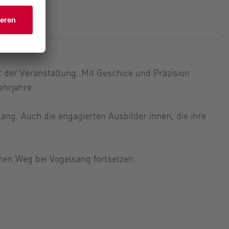
 der Veranstaltung. Mit Geschick und Präzision
ehrjahre.
ang. Auch die engagierten Ausbilder:innen, die ihre
chen Weg bei Vogelsang fortsetzen.