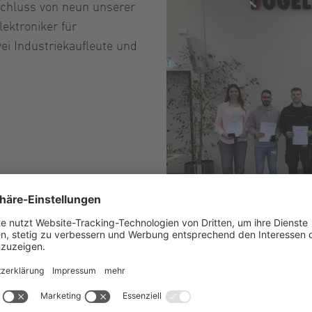
schluss von neun unserer
ektroniker für
ei Industriekaufleute und