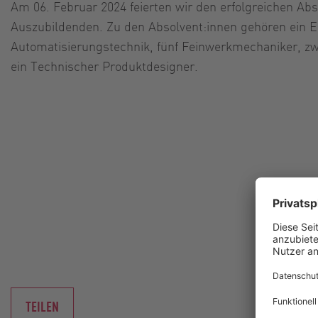
Am 06. Februar 2024 feierten wir den erfolgreichen Ab
Auszubildenden. Zu den Absolvent:innen gehören ein El
Automatisierungstechnik, fünf Feinwerkmechaniker, zw
ein Technischer Produktdesigner.
TEILEN