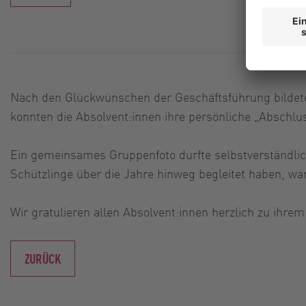
Nach den Glückwünschen der Geschäftsführung bildete 
konnten die Absolvent:innen ihre persönliche „Abschl
Ein gemeinsames Gruppenfoto durfte selbstverständlich
Schützlinge über die Jahre hinweg begleitet haben, ware
Wir gratulieren allen Absolvent:innen herzlich zu ihre
ZURÜCK