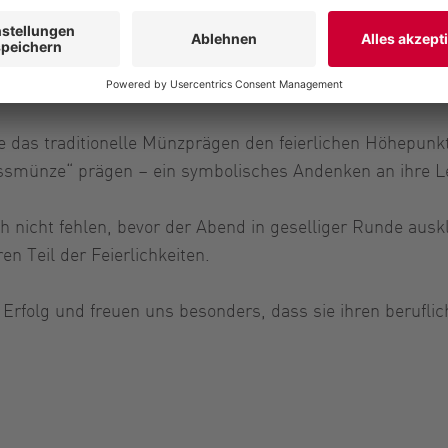
das traditionelle Münzprägen den feierlichen Höhepunkt
ussmünze“ prägen – ein symbolisches Andenken an ihre L
 nicht fehlen, bevor der Abend in geselliger Runde auskl
n Teil der Feierlichkeiten.
m Erfolg und freuen uns besonders, dass sie ihren berufli