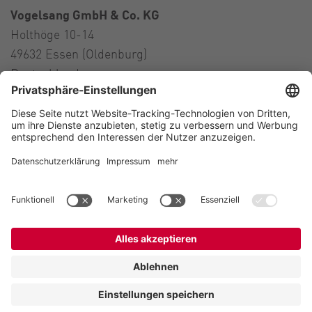
Vogelsang GmbH & Co. KG
Holthöge 10-14
49632 Essen (Oldenburg)
Deutschland
Kontakt
Tel.:
+49 5434 83 0
E-Mail:
germany@vogelsang.info
Kontakt
Impressum
Datenschutz
Hinweis