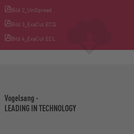
Bild 2_UniSpread
Bild 3_ExaCut ECQ
Bild 4_ExaCut ECL
Vogelsang -
LEADING IN TECHNOLOGY