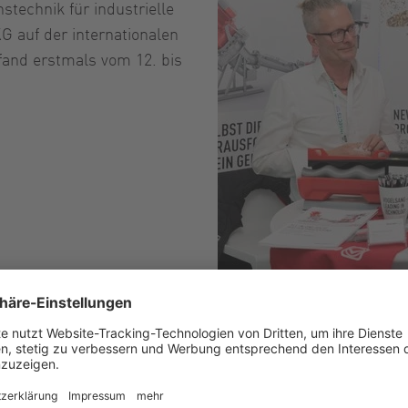
technik für industrielle
 auf der internationalen
fand erstmals vom 12. bis