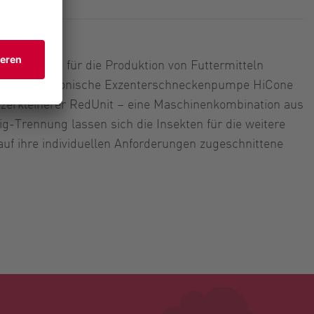
Prozesskette für die Produktion von Futtermitteln
 bereit. Die konische Exzenterschneckenpumpe HiCone
iezerkleinerer RedUnit – eine Maschinenkombination aus
-Trennung lassen sich die Insekten für die weitere
 auf ihre individuellen Anforderungen zugeschnittene