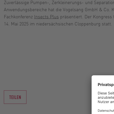
Zuverlässige Pumpen-, Zerkleinerungs- und Separations
Anwendungsbereiche hat die Vogelsang GmbH & Co. KG
Fachkonferenz
Insects Plus
präsentiert. Der Kongress 
14. Mai 2025 im niedersächsischen Cloppenburg statt.
TEILEN