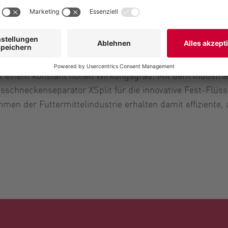
lieferanten für die Futtermittelherstellung. Entlang der 
tterung, Aufbereitung und Weiterverwertung von Insekten
mit einem konstant hohen Wirkungsgrad. Mit dem Industr
hneckenseparator XSplit für die innovative Fest-Flüssig
hmen der Futtermittelindustrie erhalten damit effiziente,