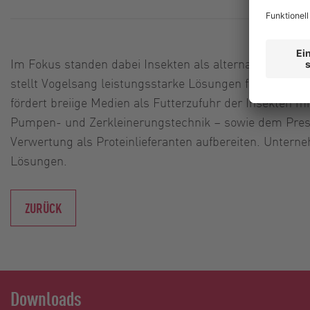
Im Fokus standen dabei Insekten als alternative Protein
stellt Vogelsang leistungsstarke Lösungen für die Fü
fördert breiige Medien als Futterzufuhr der Insekten 
Pumpen- und Zerkleinerungstechnik – sowie dem Presssc
Verwertung als Proteinlieferanten aufbereiten. Unterne
Lösungen.
ZURÜCK
Downloads