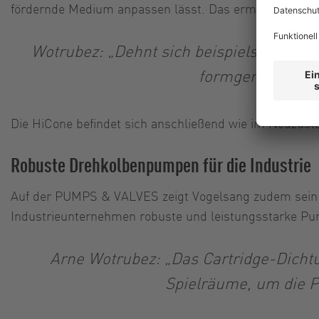
fördernde Medium anpassen lässt. Das ermöglicht die 
Wotrubez: „Dehnt sich beispielsweise d
formgenau einges
Die HiCone befindet sich anschließend wie im Neuzusta
Robuste Drehkolbenpumpen für die Industrie
Auf der PUMPS & VALVES zeigt Vogelsang zudem sein vi
Industrieunternehmen robuste und leistungsstarke Pum
Arne Wotrubez: „Das Cartridge-Dicht
Spielräume, um die 