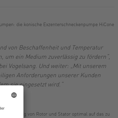
iepumpen: die konische Exzenterschneckenpumpe HiCone
rund von Beschaffenheit und Temperatur
n, um ein Medium zuverlässig zu fördern“,
 bei Vogelsang. Und weiter: „Mit unserem
weiligen Anforderungen unserer Kunden
m sie eingesetzt wird.“
re Klemmung von Rotor und Stator optimal auf das zu