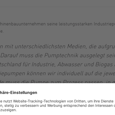
aschinenbauunternehmen seine leistungsstarken Industr
e.
ten mit unterschiedlichsten Medien, die aufg
. Darauf muss die Pumptechnik ausgelegt sei
tschland für Industrie, Abwasser und Biogas
iepumpen können wir individuell auf die je
 muss die Pumpe zum Prozess passen, in de
olle Medien
der eine flexible Pumpe, die sich durch die einstellba