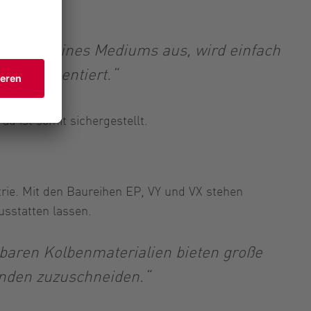
peratur eines Mediums aus, wird einfach
r reglementiert.“
d ist somit sichergestellt.
rie. Mit den Baureihen EP, VY und VX stehen
usstatten lassen.
baren Kolbenmaterialien bieten große
nden zuzuschneiden.“