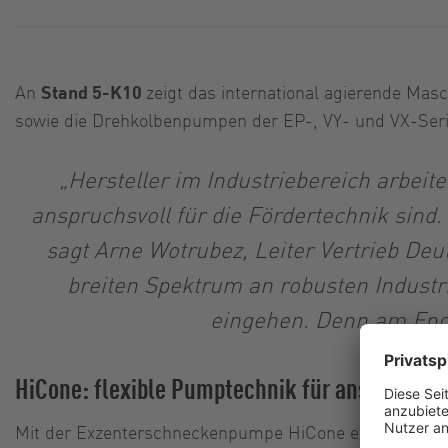
An
Stand 5-K10
zeigt das international agierende M
sowie die Drehkolbenpumpen der EP-, VY- und VX-Seri
„Hersteller im Industriebereich arbei
anspruchsvoll für die Fördertechnik sind
sagt Arne Wotrubez, Leiter Vertrieb Deu
breiten Spektrum an robusten Industr
eingehen. Denn am Ende
HiCone: flexible Pumptechnik für anspruchsv
Mit der Exzenterschneckenpumpe HiCone erhalten Anwen