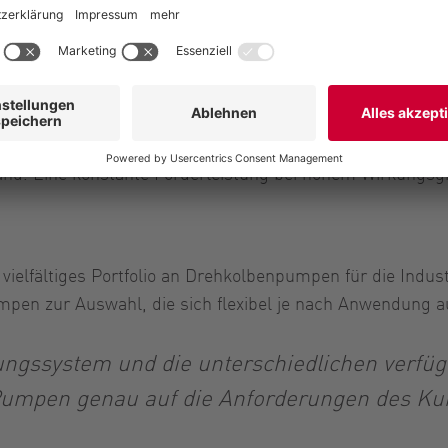
konische Rotor-Stator-Geometrie.
as Elastomer des Stators durch die hohe Tem
tellt und der Spalt zwischen Rotor und Stato
nd. Eine konstante Förderleistung bei hohem Wirkungsgra
elfältiges Portfolio an Drehkolbenpumpen für die Indust
pen zur Auswahl, die sich flexibel je nach Anwendung a
ungssystem und die unterschiedlichen verfüg
Pumpen genau auf die Anforderungen des Ku