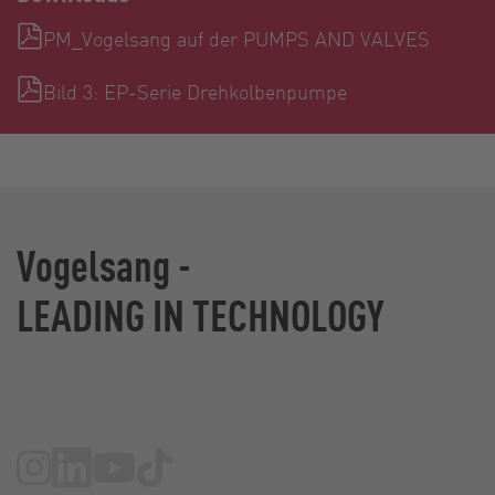
PM_Vogelsang auf der PUMPS AND VALVES
Bild 3: EP-Serie Drehkolbenpumpe
Vogelsang -
LEADING IN TECHNOLOGY