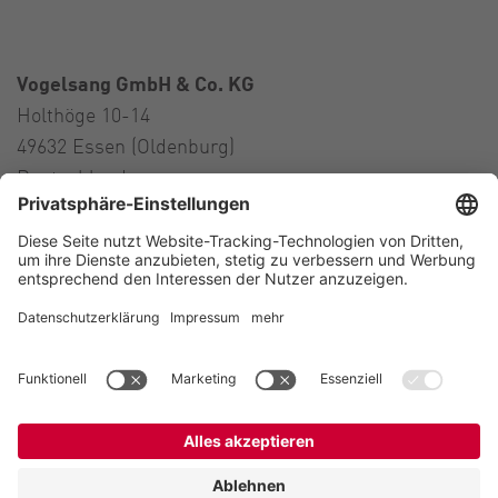
Vogelsang GmbH & Co. KG
Holthöge 10-14
49632 Essen (Oldenburg)
Deutschland
Kontakt
Tel.:
+49 5434 83 0
E-Mail:
germany@vogelsang.info