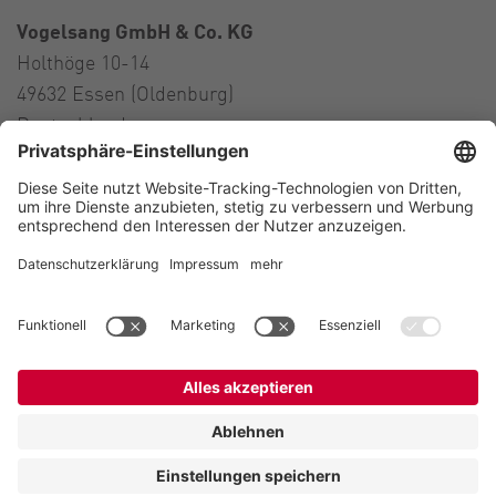
Vogelsang GmbH & Co. KG
Holthöge 10-14
49632 Essen (Oldenburg)
Deutschland
Kontakt
Tel.:
+49 5434 83 0
E-Mail:
germany@vogelsang.info
Kontakt
Impressum
Datenschutz
Hinweis