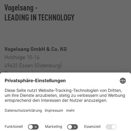
Vogelsang -
LEADING IN TECHNOLOGY
Vogelsang GmbH & Co. KG
Holthöge 10-14
49632 Essen (Oldenburg)
Deutschland
Kontakt
Tel.:
+49 5434 83 0
E-Mail:
germany@vogelsang.info