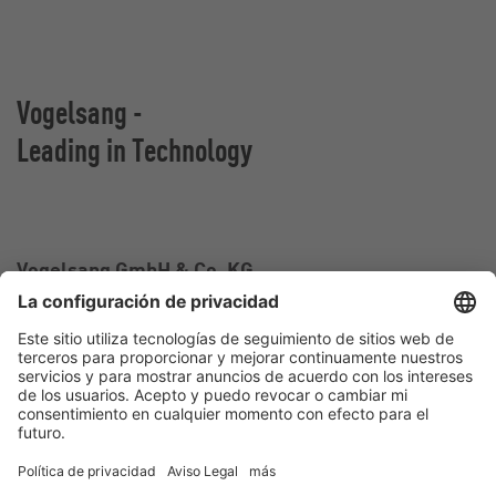
Vogelsang -
Leading in Technology
Vogelsang GmbH & Co. KG
Holthoege 10-14
49632 Essen (Oldenburg)
Alemania
Contacto
Tel.:
+49 5434 83 0
E-Mail:
germany@vogelsang.info