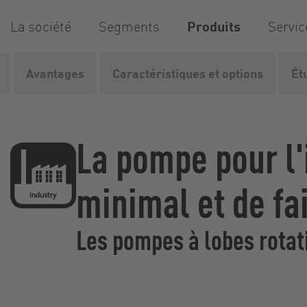
La société
Segments
Produits
Servic
Avantages
Caractéristiques et options
Ét
Vogelsang
Produits
Pompes
Pompes à lobes rotati
La pompe pour l
minimal et de fa
Les pompes à lobes rotati