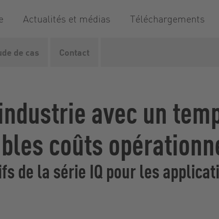
e
Actualités et médias
Téléchargements
ude de cas
Contact
fs
Série IQ
Industrie
'industrie avec un te
ibles coûts opérationn
fs de la série IQ pour les applicat