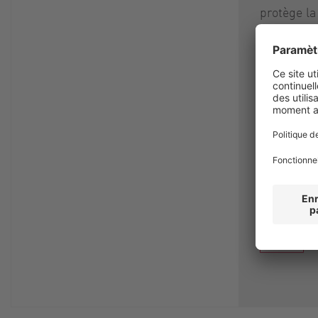
protège l
défaillanc
d'éventuel
L'unité co
changer, e
remplace
significat
temps.
Informati