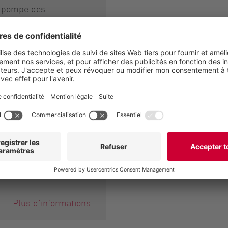
a pompe des
es soudaines du joint et
s risques d'ordre fatal.
mplète est facile à
t le processus de
ment prend
ivement moins de
ons complémentaires:
Plus d'informations