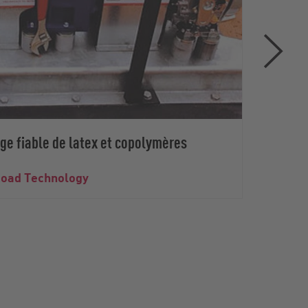
age fiable de latex et copolymères
 Road Technology
Étude