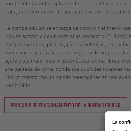
bomba lobular auto aspirante de la serie VX y de un 
trabajan de forma coordinada para ofrecer resultados 
La bomba lobular se encarga de conducir el medio has
incluso extraerlo de un pozo si es necesario. El RotaC
cuerpos extraños (piedras, piezas metálicas, etc.) y los
puede vaciarse a través de un registro de limpieza. Asi
ligera y los materiales problemáticos, como fibras, mad
una pantalla de corte, donde sus cuchillas rotativas lo
BioCut transforma un líquido heterogéneo en una sus
bombeable.
PRINCIPIO DE FUNCIONAMIENTO DE LA BOMBA LOBULAR