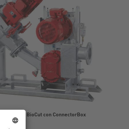
de bombeo BioCut con ConnectorBox