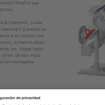
macerador RotaCut que
óptimos.
ta el macerador, puede
ut separa por gravedad los
 envía a un colector, que
mismo, la materia sólida
eras, etc., llegan hasta
s cortan. De este modo,
pensión homogénea
Sistema 