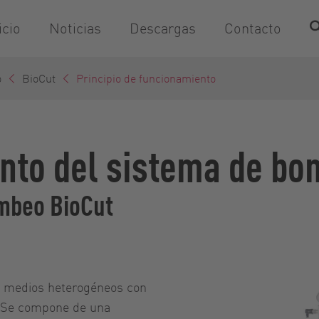
icio
Noticias
Descargas
Contacto
o
BioCut
Principio de funcionamiento
nto del sistema de bo
ombeo BioCut
e medios heterogéneos con
. Se compone de una