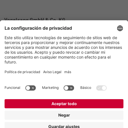
Vogelsang GmbH & Co. KG
Holthoege 10-14
49632 Essen (Oldenburg)
Alemania
Contacto
Tel.:
+49 5434 83 0
E-Mail:
germany@vogelsang.info
Contacto
Aviso legal
Política de privacidad
Canal de denuncias