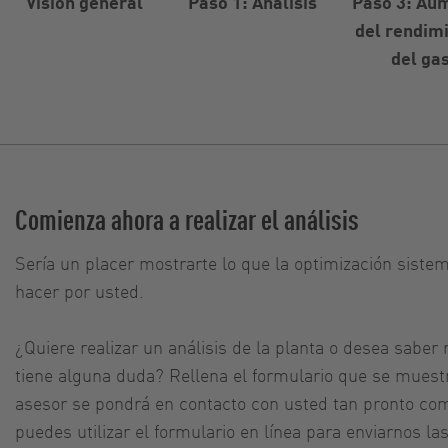
Visión general
Paso 1: Análisis
Paso 3: Au
del rendim
del ga
Comienza ahora a realizar el análisis
Sería un placer mostrarte lo que la optimización siste
hacer por usted.
¿Quiere realizar un análisis de la planta o desea sab
tiene alguna duda? Rellena el formulario que se muest
asesor se pondrá en contacto con usted tan pronto co
puedes utilizar el formulario en línea para enviarnos l