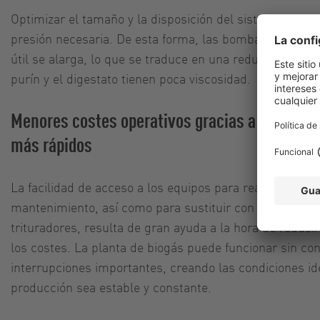
Optimizar el tamaño y la disposición del sistema de tub
presión necesaria. De esta forma, las bombas consume
útil se alarga, lo que se traduce en una reducción de los
purín y el digestato tienen poca viscosidad.
Menores costes operativos gracias a reparac
más rápidos
La facilidad de acceso a los equipos para realizar labor
mantenimiento, así como para sustituir con rapidez la
trituradores, resulta de gran ayuda a la hora de reduci
los costes. La planta de biogás puede funcionar sin co
interrupciones importantes, creando las condiciones id
producción sea estable y constante.