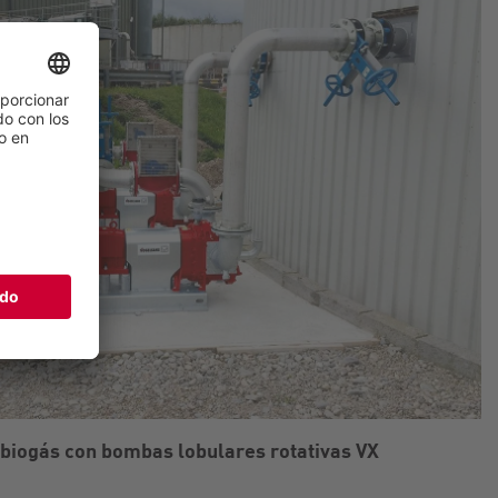
 biogás con bombas lobulares rotativas VX