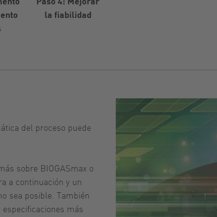
mento
Paso 4: Mejorar
iento
la fiabilidad
s
mática del proceso puede
er más sobre BIOGASmax o
ra a continuación y un
mo sea posible. También
as especificaciones más