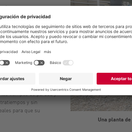
erías puede reducir la
n menos energía y su vida
 costes, incluso si el
iones y mantenimiento
es de reparación y de
s piezas de bombas y
r los tiempos de parada y
ntratiempos y sin
eales para que su
Una planta de