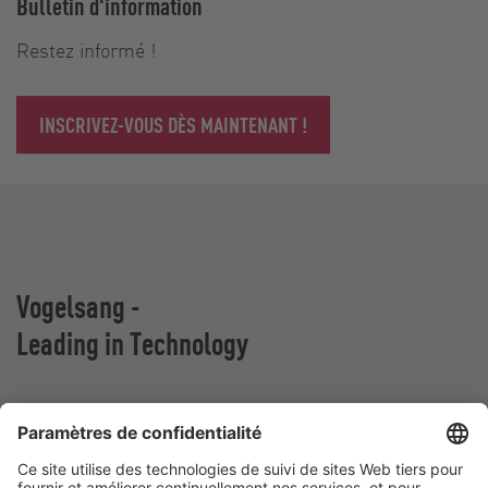
Bulletin d'information
Restez informé !
INSCRIVEZ-VOUS DÈS MAINTENANT !
Vogelsang -
Leading in Technology
VOGELSANG BELGIUM N.V.