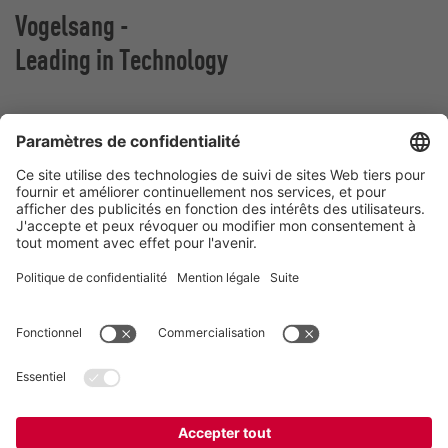
Vogelsang -
Leading in Technology
VOGELSANG BELGIUM N.V.
Slingerstraat 50
8820 Torhout
Belgique
Contact
Téléphone:
+32 51 81 96 40
E-Mail:
belgium@vogelsang.info