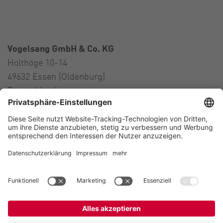
Vogelsang GmbH & Co. KG
Holthöge 10-14
49632 Essen (Oldenburg)
Deutschland
Kontakt
Tel.:
+49 5434 83 0
E-Mail:
germany@vogelsang.info