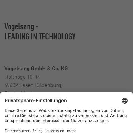
Vogelsang -
LEADING IN TECHNOLOGY
Vogelsang GmbH & Co. KG
Holthöge 10-14
49632 Essen (Oldenburg)
Deutschland
Kontakt
Tel.:
+49 5434 83 0
E-Mail:
germany@vogelsang.info