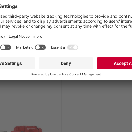
Montaż pomp śrubowy