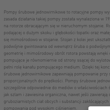
Pompy śrubowe jednowirnikowe to rotacyjne pompy w
zasada działania takiej pompy została wynaleziona w 19
na rotorze obracającym się w nieruchomym stojanie. Ro
podającej o dużym skoku i głębokości łopatki oraz małe
się mimośrodowo w stojanie. Stojan z kolei jest ukszt
podwójnie gwintowana od wewnątrz śruba o podwójnym
geometrię i mimośrodowy obrót rotora powstają wnęki 
pompujące je równomiernie od strony ssącej do wylotow
pełni rolę kanału pompującego medium. Dzięki tej ko
śrubowe jednowirnikowe zapewniają pompowanie przy s
proporcjonalnych do prędkości. Pompy śrubowe jednowi
szczególnie odpowiednie do mediów o właściwościach śc
jak szlam i zawiesina organiczna, nawet jeśli zawierają 
gruboziarnistych ciał obcych i substancji zakłócającyc
pompowania pod wysokim ciśnieniem.