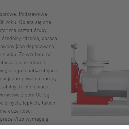
yporowe. Podstawowa
30 roku. Opiera się ona
tor ma kształt śruby
j średnicy rdzenia, obraca
ałtowany jako dopasowana,
 skoku. Ze względu na
otaczające medium i
ej; druga łopatka stojana
ncepcji pompowania pompy
tabilnych ciśnieniach
rnikowe z serii CC są
iernych, lepkich, takich
one duże ilości
h pracę i/lub wymagają