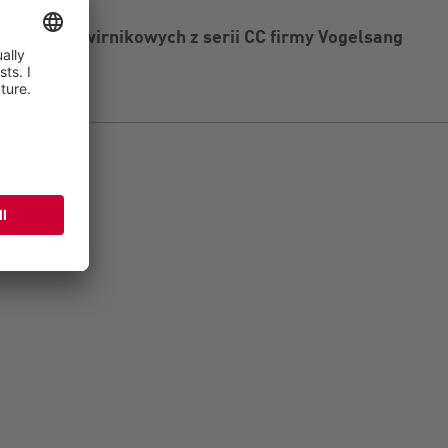
ch jednowirnikowych z serii CC firmy Vogelsang