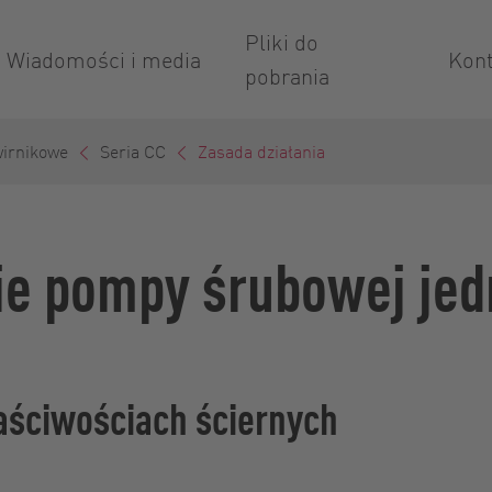
Pliki do
Wiadomości i media
Kont
pobrania
irnikowe
Seria CC
Zasada działania
nie pompy śrubowej jed
aściwościach ściernych