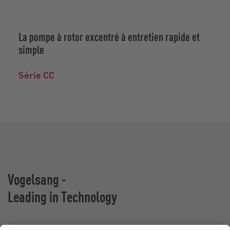
La pompe à rotor excentré à entretien rapide et
simple
Série CC
Vogelsang -
Leading in Technology