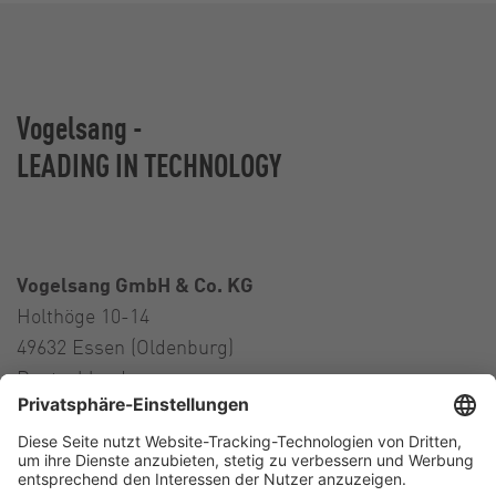
Vogelsang -
LEADING IN TECHNOLOGY
Vogelsang GmbH & Co. KG
Holthöge 10-14
49632 Essen (Oldenburg)
Deutschland
Kontakt
Tel.:
+49 5434 83 0