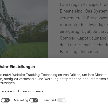
Fahrzeugen konzipiert, 
Einsatz sind. Das System 
verwendete Präzisionsvert
maximale Geschwindigkeit
einzigartig. Egal, ob die 
Compax klappt vollständ
des Fahrers nicht behinde
Fahrzeugs hinausragt.
Das Compax-Hubwerk - ef
Effizienz bei großer Arb
Downloads
-Systems Compax
Broschüre: Schleppsc
Güllemanagement