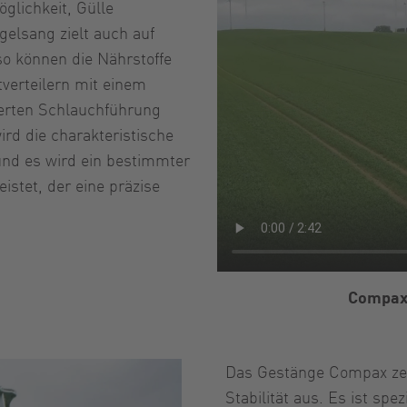
glichkeit, Gülle
elsang zielt auch auf
so können die Nährstoffe
verteilern mit einem
mierten Schlauchführung
rd die charakteristische
und es wird ein bestimmter
stet, der eine präzise
Compax 
Das Gestänge Compax zei
Stabilität aus. Es ist sp