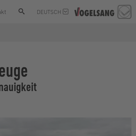
akt
DEUTSCH
zeuge
nauigkeit