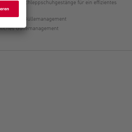
ch- und Schleppschuhgestänge für ein effizientes
eundliches Güllemanagement
dliches Güllemanagement