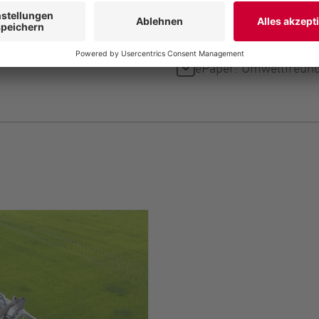
ePaper: Schleppschlau
Güllemanagement
Broschüre: Umweltfr
ePaper: Umweltfreun