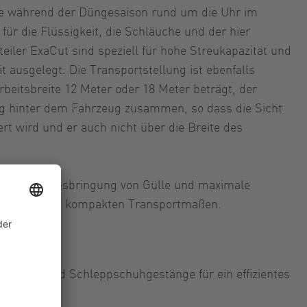
die während der Düngesaison rund um die Uhr im
für die Flüssigkeit, die Schläuche und der hier
eiler ExaCut sind speziell für hohe Streukapazität und
 ausgelegt. Die Transportstellung ist ebenfalls
Arbeitsbreite 12 Meter oder 18 Meter beträgt, der
ig hinter dem Fahrzeug zusammen, so dass die Sicht
rt wird und er auch nicht über die Breite des
fiziente Ausbringung von Gülle und maximale
eitsbreite und kompakten Transportmaßen.
hlauch- und Schleppschuhgestänge für ein effizientes