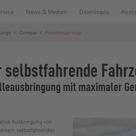
rvice
News & Medien
Downloads
Kont
tänge
Compax
Funktionsprinzip
r selbstfahrende Fahr
leausbringung mit maximaler Ge
ative Ausbringung von
 einem selbstfahrenden