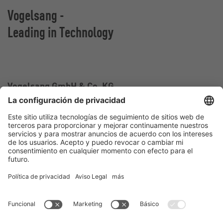
Vogelsang -
Leading in Technology
Vogelsang GmbH & Co. KG
Holthoege 10-14
49632 Essen (Oldenburg)
Alemania
Contacto
Tel.:
+49 5434 83 0
E-Mail:
germany@vogelsang.info