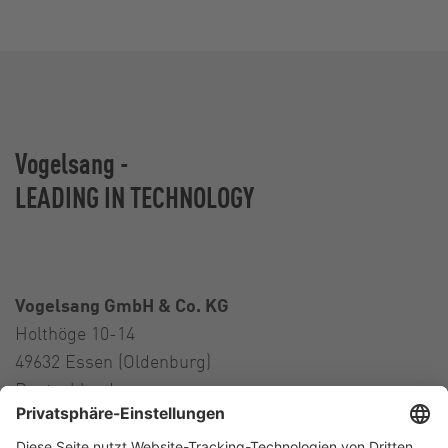
Vogelsang -
LEADING IN TECHNOLOGY
Vogelsang GmbH & Co. KG
Holthöge 10-14
49632 Essen (Oldenburg)
Deutschland
Kontakt