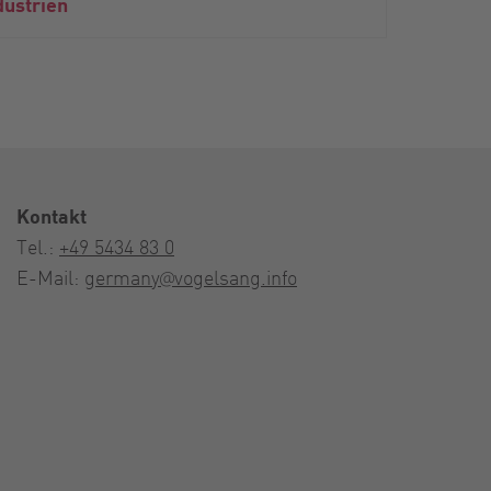
dustrien
Kontakt
Tel.:
+49 5434 83 0
E-Mail:
germany@vogelsang.info