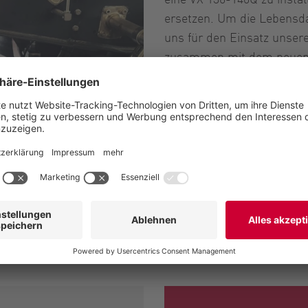
ersetzen. Um die Lebensda
uns für den Einsatz unsere
zusammen mit dem neuen 
entschieden. Die Aufgabe
Schmiermittel einer Dicht
Sperrdruck innerhalb der 
Downloads
Case Study : VX136-1
SU System