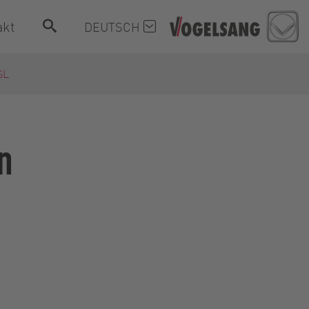
akt
DEUTSCH
SL
n