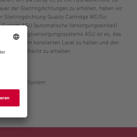
uer der Gleitringdichtungen zu erhöhen, haben wir
r Gleitringdichtung Quality Cartridge WC/Sic
System ASU (automatische Versorgungseinheit)
 des Dichtungsversorgungssystems ASU ist es, das
ung auf einem konstanten Level zu halten und den
Dichtung aufrecht zu erhalten.
40Q mit ASU System