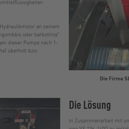
mittelflüssigkeiten
 Hydraulikmotor an seinem
ngombbio oder barbottina"
ngen dieser Pumpe nach 1-
he) überholt bzw.
Die Firma S
Die Lösung
In Zusammenarbeit mit un
eine VX 136-140Q zu instal