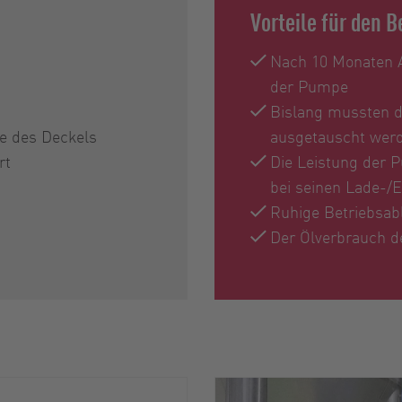
Vorteile für den 
Nach 10 Monaten Ar
der Pumpe
Bislang mussten di
e des Deckels
ausgetauscht wer
rt
Die Leistung der P
bei seinen Lade-/
Ruhige Betriebsab
Der Ölverbrauch d