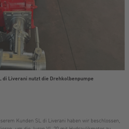
L di Liverani nutzt die Drehkolbenpumpe
serem Kunden SL di Liverani haben wir beschlossen,
lieren, um die Jurop VL 20 mit Hydraulikmotor zu