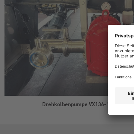
Drehkolbenpumpe VX136-140Q mit A