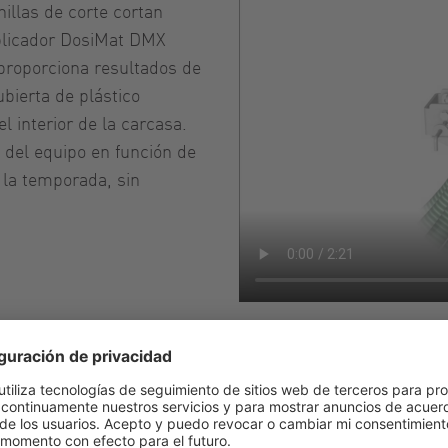
hillas de corte cortan
aplicador DosiMat DMX
 proporciona resultados de
bierta de plástico
 interior de la carcasa.
 del equipo en función de
y la temporada, sin