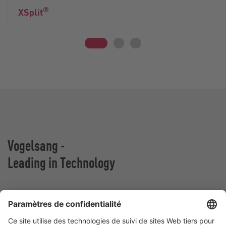
®
XSplit
Vogelsang -
Leading in Technology
Vogelsang France