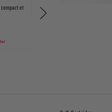
, compact et
Pompe à lobes
P
rotatifs pour
r
conditions extrêmes
e
et pressions élevées
ter
Série EP Vogelsang
S