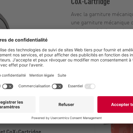
CoX-Cartridge
Avec la garniture mécaniq
une garniture mécanique d’
principaux fabricants. Les
en parallèle. Cela donne l
fiable même dans les cond
courte. Cela, à son tour, 
La garniture mécanique d’é
les applications où la po
élevées, ainsi que pour le
Disponible pour
fet CoX-Cartridge