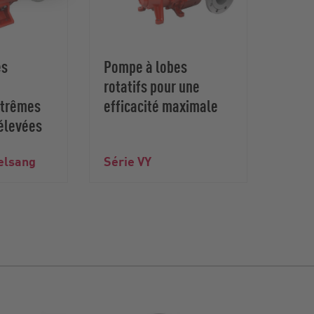
es
Pompe à lobes
rotatifs pour une
xtrêmes
efficacité maximale
 élevées
elsang
Série VY