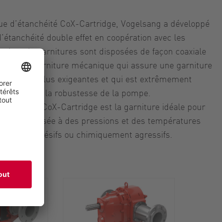
ue d’étanchéité CoX-Cartridge, Vogelsang a développé
étanchéité double effet en coopération avec les
 paires de garnitures sont disposées de façon coaxiale
ieu à une garniture mécanique qui assure une garniture
itions les plus exigeantes et qui est extrêmement
est propice à la robustesse de la pompe.
tanchéité CoX-Cartridge est la garniture idéale pour
mpe est exposée à des pressions et des températures
s fluides adhésifs ou chimiquement agressifs.