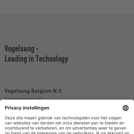
Vogelsang -
Leading in Technology
Vogelsang Belgium N.V.
Slingerstraat 50
8820 Torhout
België
Contact