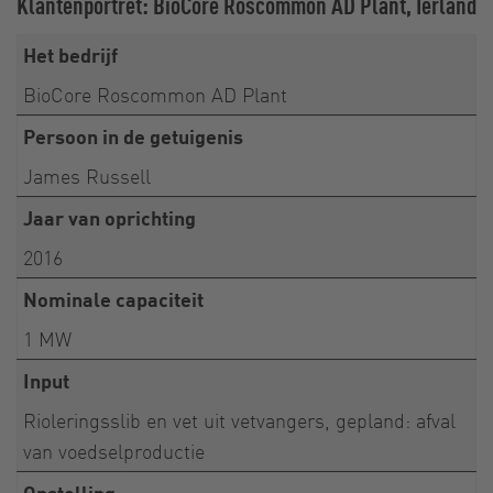
Klantenportret: BioCore Roscommon AD Plant, Ierland
Het bedrijf
BioCore Roscommon AD Plant
Persoon in de getuigenis
James Russell
Jaar van oprichting
2016
Nominale capaciteit
1 MW
Input
Rioleringsslib en vet uit vetvangers, gepland: afval
van voedselproductie
Opstelling