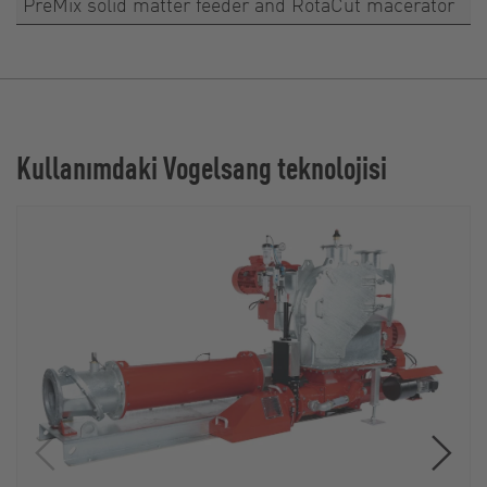
PreMix solid matter feeder and RotaCut macerator
Kullanımdaki Vogelsang teknolojisi