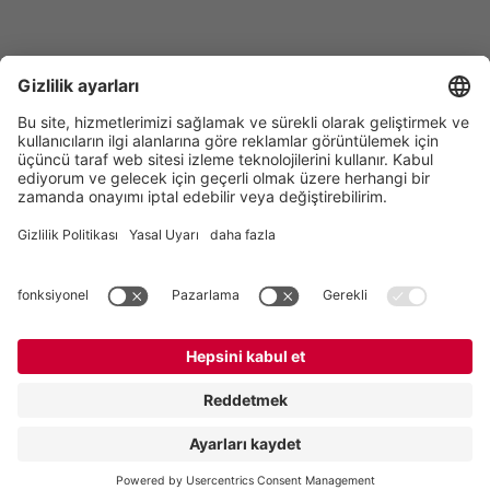
Vogelsang GmbH & Co. KG
Holthoege 10-14
49632 Essen (Oldenburg)
Almanya
İletişim
Tel:
+49 5434 83 0
E-Mail:
germany@vogelsang.info
İletişim
Künye
Gizlilik Politikası