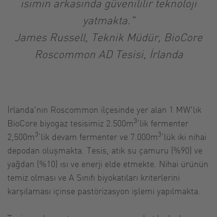
isimin arkasında güvenililir teknoloji
yatmakta."
James Russell, Teknik Müdür, BioCore
Roscommon AD Tesisi, İrlanda
İrlanda'nın Roscommon ilçesinde yer alan 1 MW'lık
3
BioCore biyogaz tesisimiz 2.500m
‘lik fermenter
3
3
2,500m
‘lik devam fermenter ve 7.000m
‘lük iki nihai
depodan oluşmakta. Tesis, atık su çamuru (%90) ve
yağdan (%10) ısı ve enerji elde etmekte. Nihai ürünün
temiz olması ve A Sınıfı biyokatıları kriterlerini
karşılaması içinse pastörizasyon işlemi yapılmakta.