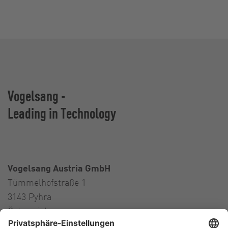
Vogelsang -
Leading in Technology
Vogelsang Austria GmbH
Tümmelhofstraße 1
3143 Pyhra
Österreich