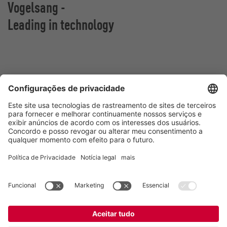
Vogelsang -
Leading in technology
Vogelsang Brasil Ltda.
Av. Theodomiro Porto da Fonseca, 3397
São Leopoldo/RS, 93022-715
Brasil
Contato
Tel.:
+55 51 3600-5555
E-mail:
contato@vogelsang.com.br