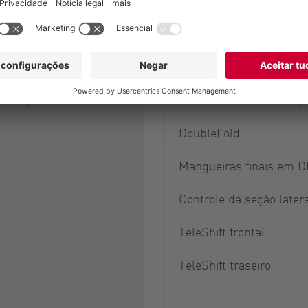
Opções do Swi
foi projetada para ser
Compensação ativa de d
em um sistema
 de 4 pontos.
Comfort Flow Control (
DoubleFold
Mangueiras finais em D
Controle da seção later
TeleShift frontal
TeleShift traseiro