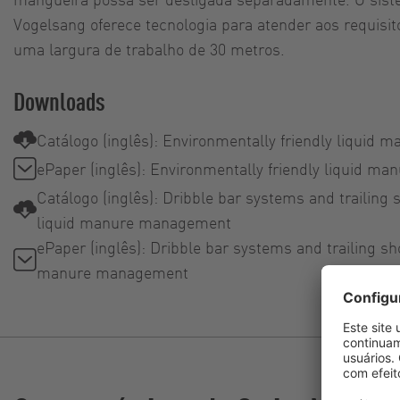
Vogelsang oferece tecnologia para atender aos requisit
uma largura de trabalho de 30 metros.
Downloads
Catálogo (inglês): Environmentally friendly liqui
ePaper (inglês): Environmentally friendly liquid 
Catálogo (inglês): Dribble bar systems and trailing 
liquid manure management
ePaper (inglês): Dribble bar systems and trailing shoe
manure management