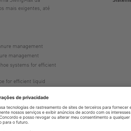
os mais exigentes, até
d manure management
manure management
shoe systems for efficient
 for efficient liquid