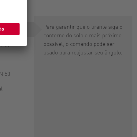
ngMax
Para garantir que o tirante siga o
eclive
contorno do solo o mais próximo
possível, o comando pode ser
CFC)
usado para reajustar seu ângulo.
N 50
al