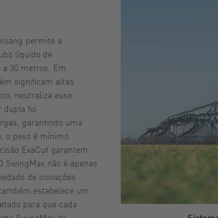
lsang permite a
ubo líquido de
8 a 30 metros. Em
ém significam altas
to, neutraliza esse
 dupla foi
argas, garantindo uma
, o peso é mínimo
recisão ExaCut garantem
. O SwingMax não é apenas
riedade de inovações
e também estabelece um
ojetado para que cada
Sistema
tema SwingMax da