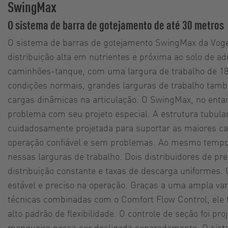
SwingMax
O sistema de barra de gotejamento de até 30 metros
O sistema de barras de gotejamento SwingMax da Voge
distribuição alta em nutrientes e próxima ao solo de ad
caminhões-tanque, com uma largura de trabalho de 1
condições normais, grandes larguras de trabalho tamb
cargas dinâmicas na articulação. O SwingMax, no entan
problema com seu projeto especial. A estrutura tubular
cuidadosamente projetada para suportar as maiores c
operação confiável e sem problemas. Ao mesmo tempo
nessas larguras de trabalho. Dois distribuidores de p
distribuição constante e taxas de descarga uniformes
estável e preciso na operação. Graças a uma ampla va
técnicas combinadas com o Comfort Flow Control, el
alto padrão de flexibilidade. O controle de seção foi pr
mangueira possa ser desligada separadamente. O sis