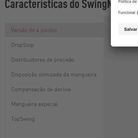
Características do SwingMax
A unidade 
Versão de 4 pontos
montada 
hidráulico
DropStop
Distribuidores de precisão
Disposição otimizada da mangueira
Compensação de declive
Mangueira especial
TopSwing