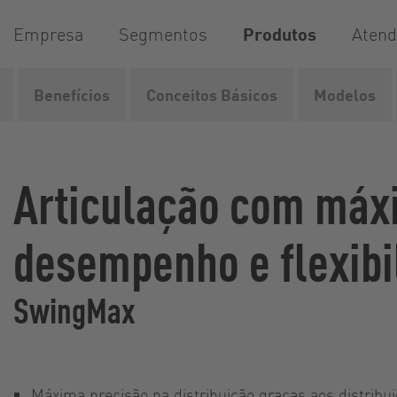
Empresa
Segmentos
Produtos
Aten
Benefícios
Conceitos Básicos
Modelos
Vogelsang
Produtos
Tecnologia de distribuição
Art
Articulação com máx
desempenho e flexibi
SwingMax
Máxima precisão na distribuição graças aos distribui