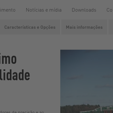
dimento
Notícias e mídia
Downloads
Co
Características e Opções
Mais informações
iculações para esterco líquido
SwingMax
imo
lidade
dores de precisão e ao