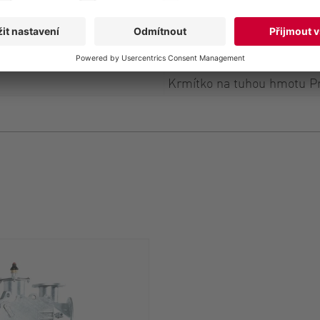
2021
100 Kw
Hovězí hnůj s dlouhou vlákn
Krmítko na tuhou hmotu P