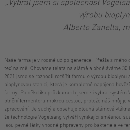
„Vybral jsem si společnost Vogelsa
výrobu bioplyn
Alberto Zanella, m
Naše farma je v rodině už po generace. Přešla z mého
teď na mě. Chováme telata na slámě a obděláváme 30 h
2021 jsme se rozhodli rozšířit farmu o výrobu bioplynu 
bioplynovou stanici, která je kompletně napájena hověz
farmy. Po několika průzkumech jsem si vybral systém 
plnění fermentoru mokrou cestou, protože náš hnůj je v
zpracování. Je suchý a obsahuje dlouhá slámová vlákna.
že technologie Vogelsang vytváří vynikající směsnou s
jsou pevné látky vhodně připraveny pro bakterie a ve f