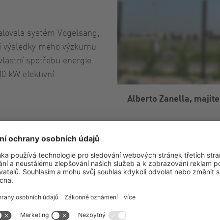
stalovala systém Vogelsang,
jí výsledky mého výzkumu
lastní spotřebu energie.
0 kW efektivní.
Alberto Zanella, majite
’Agostino, Itálie
Soc. Agr. Sant'Agostino