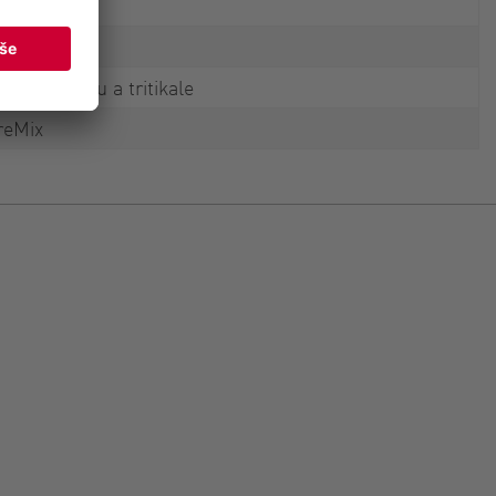
itou slámou a tritikale
reMix