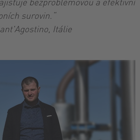
ajišťuje bezproblémovou a efektivní
pních surovin.“
nt'Agostino, Itálie