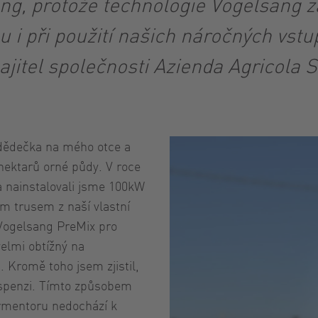
ng, protože technologie Vogelsang z
u i při použití našich náročných vstu
ajitel společnosti Azienda Agricola Sa
 dědečka na mého otce a
ektarů orné půdy. V roce
a nainstalovali jsme 100kW
ím trusem z naší vlastní
Vogelsang PreMix pro
elmi obtížný na
 Kromě toho jsem zjistil,
uspenzi. Tímto způsobem
ermentoru nedochází k