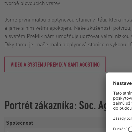
tvorbě plovoucích vrstev.
Jsme první malou bioplynovou stanicí v Itálii, která in
a jsme s ním velmi spokojeni. Naše zkušenosti potvrzu
a systém PreMix nám umožňuje udržovat velmi nízkou v
Díky tomu je i naše malá bioplynová stanice o výkonu 10
VIDEO A SYSTÉMU PREMIX V SANT'AGOSTINO
Portrét zákazníka: Soc. Agr. Sant
Společnost