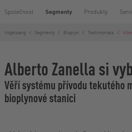
Společnost
Segmenty
Produkty
Serv
Vogelsang
Segmenty
Bioplyn
Testimonials
Albe
Alberto Zanella si vy
Věří systému přívodu tekutého m
bioplynové stanici