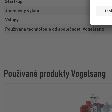
Start-up
Jmenovitý výkon
Vstupy
Používaná technologie od společnosti Vogelsang
Používané produkty Vogelsang