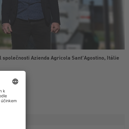
l společnosti Azienda Agricola Sant'Agostino, Itálie