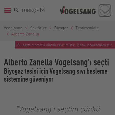
TÜRKÇE
Vogelsang
Sektörler
Biyogaz
Testimonials
Alberto Zanella
Bu sayfa otomatik olarak çevrilmiştir. İçerik incelenmemiştir.
Alberto Zanella Vogelsang'ı seçti
Biyogaz tesisi için Vogelsang sıvı besleme
sistemine güveniyor
"Vogelsang'ı seçtim çünkü