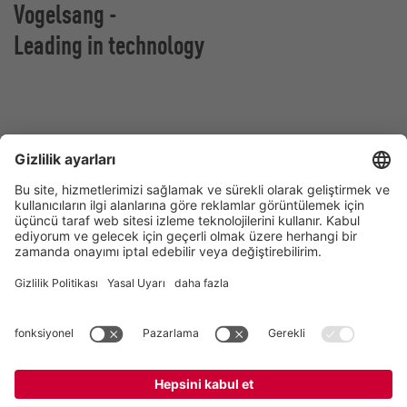
Vogelsang -
Leading in technology
Vogelsang GmbH & Co. KG
Holthoege 10-14
49632 Essen (Oldenburg)
Almanya
İletişim
Tel:
+49 5434 83 0
E-Mail:
germany@vogelsang.info