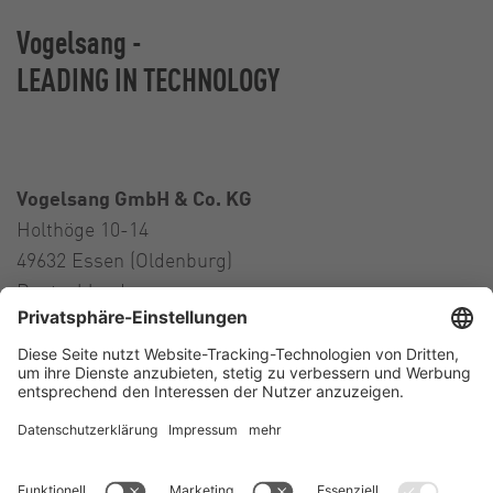
Vogelsang -
LEADING IN TECHNOLOGY
Vogelsang GmbH & Co. KG
Holthöge 10-14
49632 Essen (Oldenburg)
Deutschland
Kontakt
Tel.:
+49 5434 83 0
E-Mail:
germany@vogelsang.info