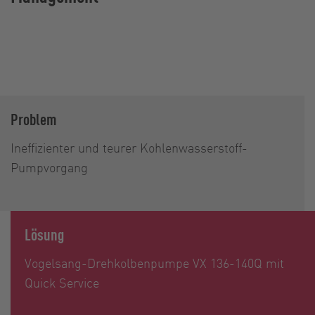
Problem
Ineffizienter und teurer Kohlenwasserstoff-
Pumpvorgang
Lösung
Vogelsang-Drehkolbenpumpe VX 136-140Q mit
Quick Service