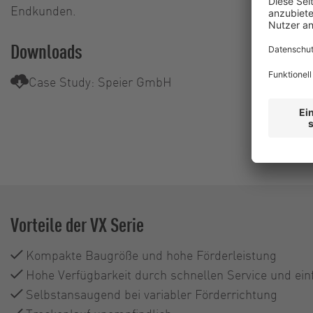
Endkunden.
Downloads
Case Study: Speier GmbH
Vorteile der VX Serie
Kompakte Baugröße und hohe Förderleistung
Hohe Verfügbarkeit durch schnellen Service und ei
Selbstansaugend bei variabler Förderrichtung