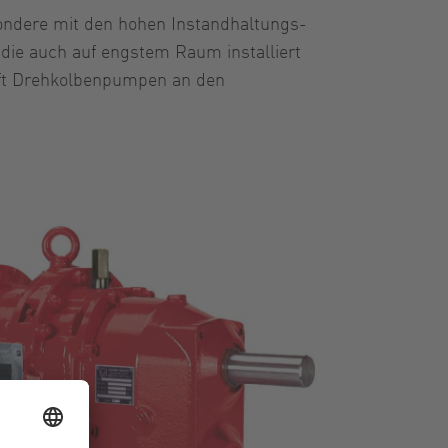
ondere mit den hohen Instandhaltungs-
die auch auf engstem Raum installiert
nft Drehkolbenpumpen an den