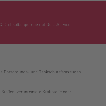
Q Drehkolbenpumpe mit QuickService
owie Entsorgungs- und Tankschutzfahrzeugen.
Stoffen, verunreinigte Kraftstoffe oder