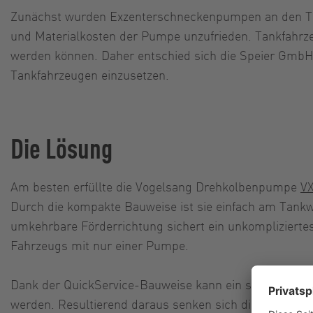
Zunächst wurden Exzenterschneckenpumpen an den Tan
und Materialkosten der Pumpe unzufrieden. Tankfahrz
werden können. Daher entschied sich die Speier Gmb
Tankfahrzeugen einzusetzen.
Die Lösung
Am besten erfüllte die Vogelsang Drehkolbenpumpe
V
Durch die kompakte Bauweise ist sie einfach am Tank
umkehrbare Förderrichtung sichert ein unkomplizierte
Fahrzeugs mit nur einer Pumpe.
Dank der QuickService-Bauweise kann ein schneller 
werden. Resultierend daraus senken sich die Instandha