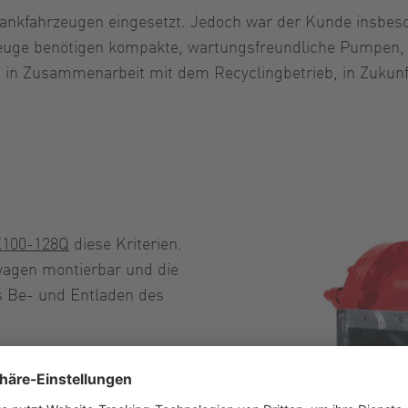
kfahrzeugen eingesetzt. Jedoch war der Kunde insbes
euge benötigen kompakte, wartungsfreundliche Pumpen, 
H in Zusammenarbeit mit dem Recyclingbetrieb, in Zuku
X100-128Q
diese Kriterien.
wagen montierbar und die
s Be- und Entladen des
Service vorgenommen
ltungskosten für den