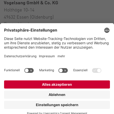
Vogelsang GmbH & Co. KG
Holthöge 10-14
49632 Essen (Oldenburg)
Deutschland
Kontakt
Tel.:
+49 5434 83 0
E-Mail:
germany@vogelsang.info
Kontakt
Impressum
Datenschutz
Hinweis