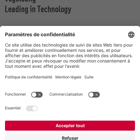
Leading in Technology
VOGELSANG BELGIUM N.V.
Slingerstraat 50
8820 Torhout
Belgique
Contact
Téléphone:
+32 51 81 96 40
E-Mail:
belgium@vogelsang.info