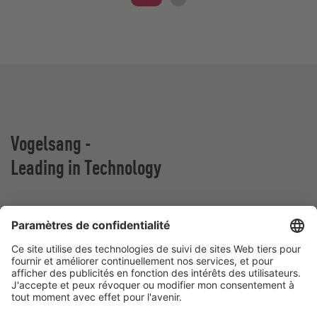
Vogelsang -
Leading in Technology
VOGELSANG BELGIUM N.V.
Slingerstraat 50
8820 Torhout
Belgique