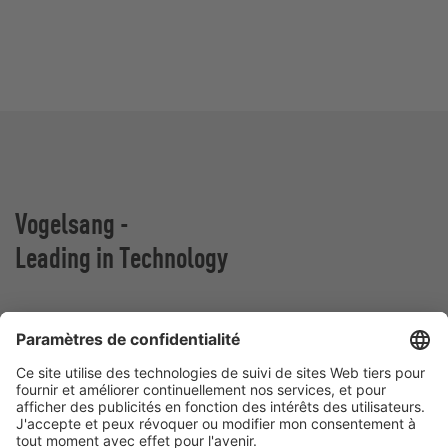
Vogelsang -
Leading in Technology
VOGELSANG BELGIUM N.V.
Slingerstraat 50
8820 Torhout