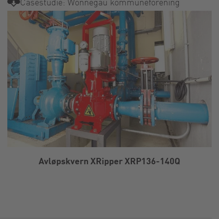
Casestudie: Wonnegau kommuneforening
Avløpskvern XRipper XRP136-140Q