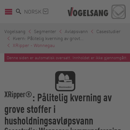
NORSK
Vogelsang
Segmenter
Avløpsvann
Casestudier
Kvern: Pålitelig kverning av grovt...
XRipper - Wonnegau
Denne siden er automatisk oversatt. Innholdet er ikke gjennomgått.
XRipper®
: Pålitelig kverning av
grove stoffer i
husholdningsavløpsvann