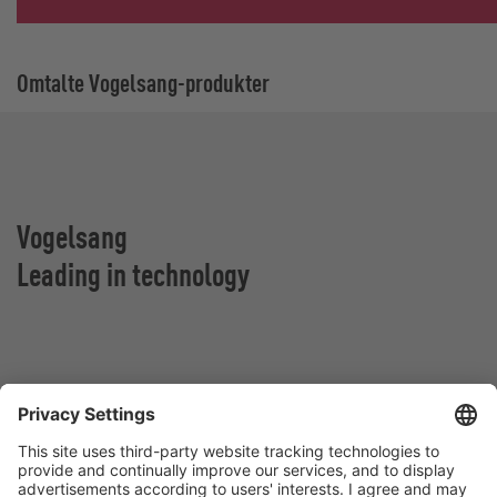
Omtalte Vogelsang-produkter
Vogelsang
Leading in technology
Vogelsang Norge AS
Vestringen 30
4365 Nærbø
Norge