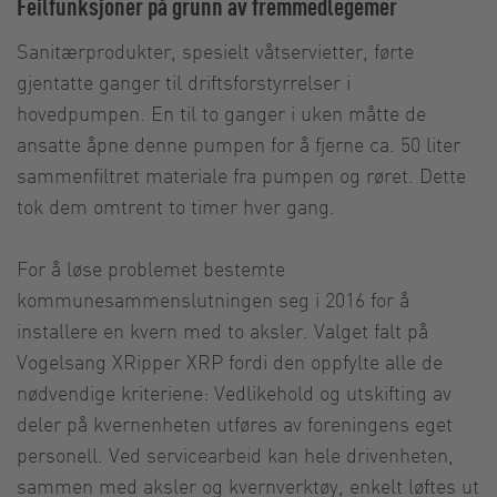
Feilfunksjoner på grunn av fremmedlegemer
Sanitærprodukter, spesielt våtservietter, førte
gjentatte ganger til driftsforstyrrelser i
hovedpumpen. En til to ganger i uken måtte de
ansatte åpne denne pumpen for å fjerne ca. 50 liter
sammenfiltret materiale fra pumpen og røret. Dette
tok dem omtrent to timer hver gang.
For å løse problemet bestemte
kommunesammenslutningen seg i 2016 for å
installere en kvern med to aksler. Valget falt på
Vogelsang XRipper XRP fordi den oppfylte alle de
nødvendige kriteriene: Vedlikehold og utskifting av
deler på kvernenheten utføres av foreningens eget
personell. Ved servicearbeid kan hele drivenheten,
sammen med aksler og kvernverktøy, enkelt løftes ut