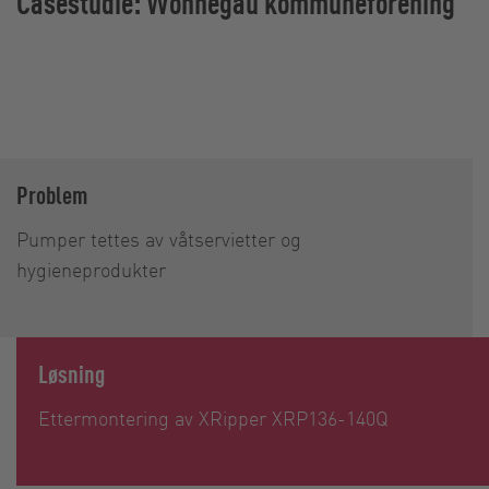
Casestudie: Wonnegau kommuneforening
Problem
Pumper tettes av våtservietter og
hygieneprodukter
Løsning
Ettermontering av XRipper XRP136-140Q