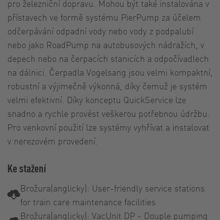
pro železniční dopravu. Mohou být také instalována v
přístavech ve formě systému PierPump za účelem
odčerpávání odpadní vody nebo vody z podpalubí
nebo jako RoadPump na autobusových nádražích, v
depech nebo na čerpacích stanicích a odpočívadlech
na dálnici. Čerpadla Vogelsang jsou velmi kompaktní,
robustní a výjimečně výkonná, díky čemuž je systém
velmi efektivní. Díky konceptu QuickService lze
snadno a rychle provést veškerou potřebnou údržbu.
Pro venkovní použití lze systémy vyhřívat a instalovat
v nerezovém provedení.
Ke stažení
Brožura(anglicky): User-friendly service stations
for train care maintenance facilities
Brožura(anglicky): VacUnit DP - Douple pumping