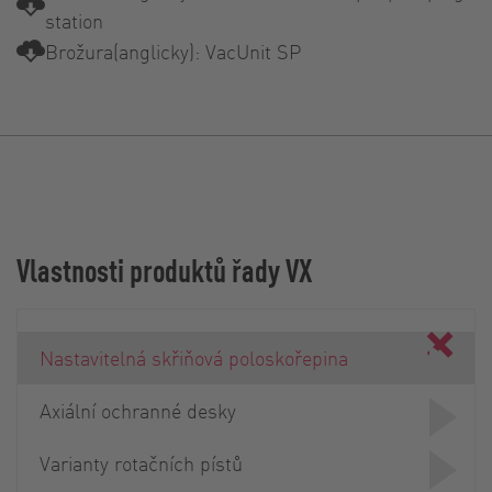
station
Brožura(anglicky): VacUnit SP
Vlastnosti produktů řady VX
Nastavitelná skřiňová poloskořepina
Axiální ochranné desky
Varianty rotačních pístů