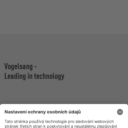
Vogelsang -
Leading in technology
Vogelsang CZ s.r.o.
Olomoucká 81
627 00 Brno