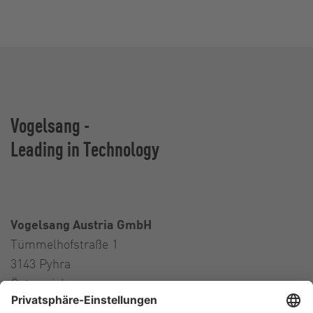
Vogelsang -
Leading in Technology
Vogelsang Austria GmbH
Tümmelhofstraße 1
3143 Pyhra
Österreich