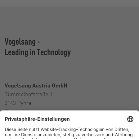
Vogelsang -
Leading in Technology
Vogelsang Austria GmbH
Tümmelhofstraße 1
3143 Pyhra
Österreich
Contact
Tel.:
+43 664 16 56 724