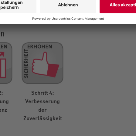
site
en
2:
Schritt 4:
rung
Verbesserung
enz
der
Zuverlässigkeit