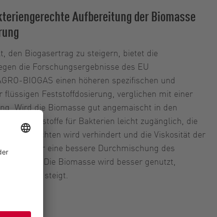
kteriengerechte Aufbereitung der Biomasse
erung
 den Biogasertrag zu steigern, bietet die
legen die Forschungsergebnisse des EU
AGRO-BIOGAS einen höheren spezifischen und
 flüssigen Feststoffdosierung, verglichen mit einer
ung. Wird die Biomasse gut angemaischt in den
d die Nährstoffe für Bakterien leicht zugänglich, die
Sinkschichten wird verhindert und die Viskosität der
Das sorgt für eine bessere Durchmischung des
 ausgasen. Die Biomasse wird besser genutzt,
ogasertrag steigt.