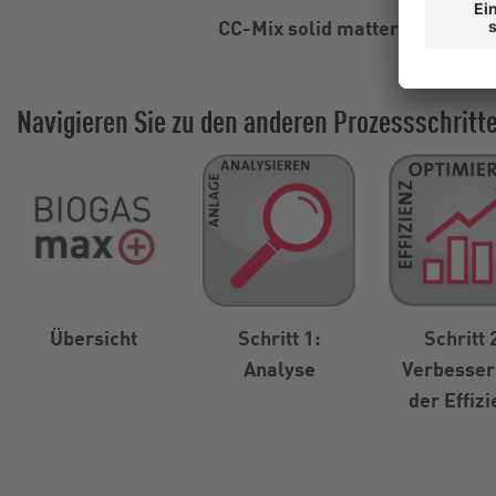
CC-Mix solid matter feeder on 
Navigieren Sie zu den anderen Prozessschritt
Übersicht
Schritt 1:
Schritt 
Analyse
Verbesse
der Effizi