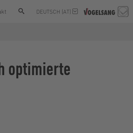
akt
DEUTSCH (AT)
h optimierte