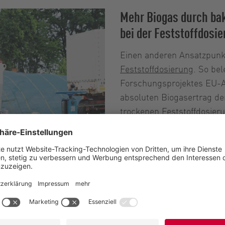
Mehr Biogas durch ba
bei der Feststoffdosi
Einen anderen Ansatzpunkt,
Feststoffdosierung
. So be
Forschungsprojektes EU-
absoluten Biogasertrag der
trockenen Feststoffdosier
Fermenter eingebracht, sin
Bildung von Schwimm- und 
Biosuspension reduziert. 
Fermenters und leichteres
wodurch der spezifische Bi