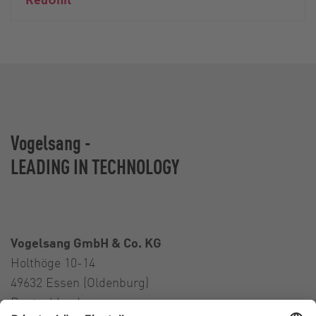
Vogelsang -
LEADING IN TECHNOLOGY
Vogelsang GmbH & Co. KG
Holthöge 10-14
49632 Essen (Oldenburg)
Deutschland