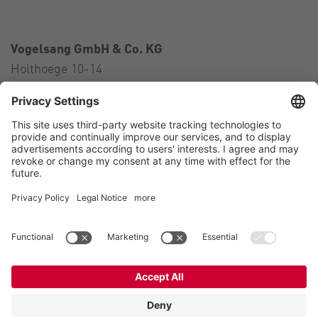
Vogelsang GmbH & Co. KG
Holthoege 10-14
49632 Essen (Oldenburg)
Germany
Contact
Tel.:
+49 5434 83 0
E-Mail:
germany@vogelsang.info