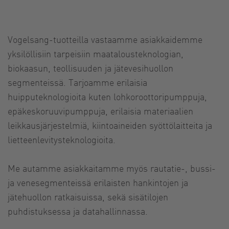
Vogelsang-tuotteilla vastaamme asiakkaidemme
yksilöllisiin tarpeisiin maatalousteknologian,
biokaasun, teollisuuden ja jätevesihuollon
segmenteissä. Tarjoamme erilaisia
huipputeknologioita kuten lohkoroottoripumppuja,
epäkeskoruuvipumppuja, erilaisia materiaalien
leikkausjärjestelmiä, kiintoaineiden syöttölaitteita ja
lietteenlevitysteknologioita.
Me autamme asiakkaitamme myös rautatie-, bussi-
ja venesegmenteissä erilaisten hankintojen ja
jätehuollon ratkaisuissa, sekä sisätilojen
puhdistuksessa ja datahallinnassa.