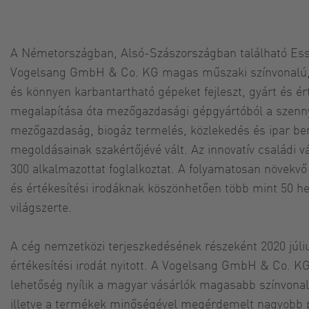
A Németországban, Alsó-Szászországban található Ess
Vogelsang GmbH & Co. KG magas műszaki színvonalú, 
és könnyen karbantartható gépeket fejleszt, gyárt és ér
megalapítása óta mezőgazdasági gépgyártóból a szenny
mezőgazdaság, biogáz termelés, közlekedés és ipar be
megoldásainak szakértőjévé vált. Az innovatív családi vá
300 alkalmazottat foglalkoztat. A folyamatosan növekv
és értékesítési irodáknak köszönhetően több mint 50 he
világszerte.
A cég nemzetközi terjeszkedésének részeként 2020 júl
értékesítési irodát nyitott. A Vogelsang GmbH & Co. KG
lehetőség nyílik a magyar vásárlók magasabb színvonalú
illetve a termékek minőségével megérdemelt nagyobb p