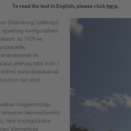
To read the text in English, please click
here
.
en (Oldenburg) székhelyű
egyedileg konfigurálható
tékesít. Az 1929-es
vízkezelés,
rendezéseinek és
llalat jelenleg több mint 1
ő számú leányvállalatoknak
lyszínen van jelen
iusában magyarországi
 közvetlen képviselőjeként
, helyi kiszolgálására
iaci elismertség