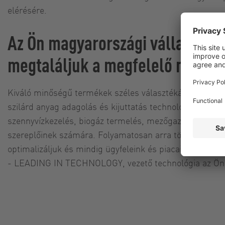
elérésére.
Az Ön magyarországi vállalkozá
megtaláljuk a megfelelő megold
Kiváló minőségű termékek széles választékát kínáljuk sz
szilárd anyag adagolás és kijuttatás technológiák teré
szennyvízkezelés, biogáz termelés, mezőgazdaság és k
szereplőinek számára. Folyamatosan arra törekszünk, 
optimalizáljuk és mindig ügyfeleink és piacaink igény
- LEADING IN TECHNOLOGY, vezető technológia az Önö