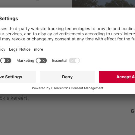
sa számára is
ást
ivattyúzás, aprítás,
n. Megoldásokat kínálunk a
özlekedés iparági
hogy termékeinket
eihez igazítsuk: VOGELSANG
k sikeréért.
G