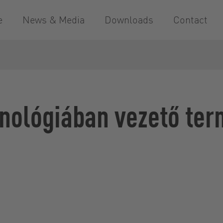
e
News & Media
Downloads
Contact
hnológiában vezető t