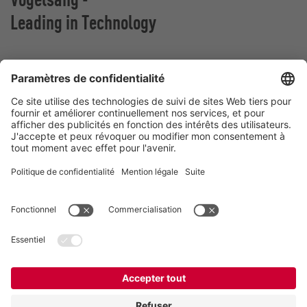
Leading in Technology
VOGELSANG BELGIUM N.V.
Slingerstraat 50
8820 Torhout
Belgique
Contact
Téléphone:
+32 51 81 96 40
E-Mail:
belgium@vogelsang.info